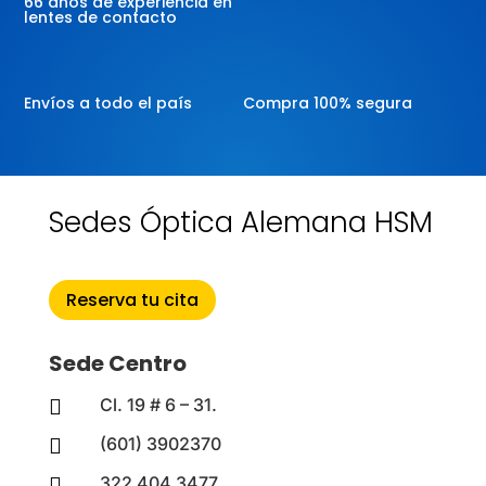
66 años de experiencia en
lentes de contacto
Envíos a todo el país
Compra 100% segura
Sedes Óptica Alemana HSM
Reserva tu cita
Sede Centro
Cl. 19 # 6 – 31.

(601) 3902370

322 404 3477
