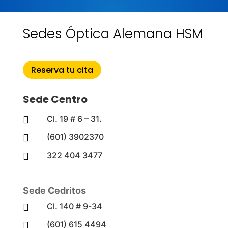
Sedes Óptica Alemana HSM
Reserva tu cita
Sede Centro
Cl. 19 # 6 – 31.

(601) 3902370

322 404 3477

Sede Cedritos
Cl. 140 # 9-34

(601) 615 4494
