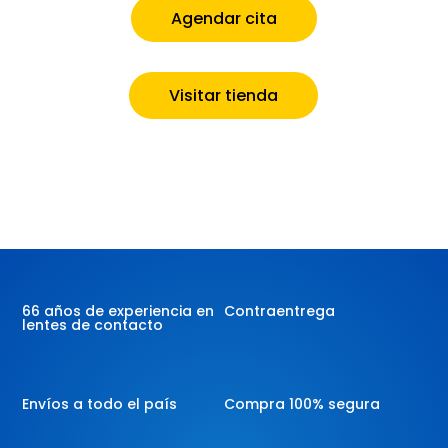
Agendar cita
Visitar tienda
66 años de experiencia en
Contraentrega
lentes de contacto
Envíos a todo el país
Compra 100% segura