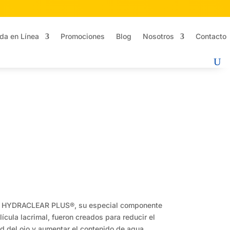
da en Línea
Promociones
Blog
Nosotros
Contacto
 HYDRACLEAR PLUS®, su especial componente
cula lacrimal, fueron creados para reducir el
d del ojo y aumentar el contenido de agua.