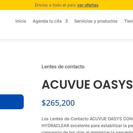
Envíos a todo el país
ver ofertas
Inicio
Agenda tu cita
Servicios y productos
Tien
Lentes de contacto
ACUVUE OASYS
$
265,200
Los Lentes de Contacto ACUVUE OASYS CON
HYDRACLEAR excelente para estabilizar la pelí
cansancio de los ojos al minimizar la sequeda