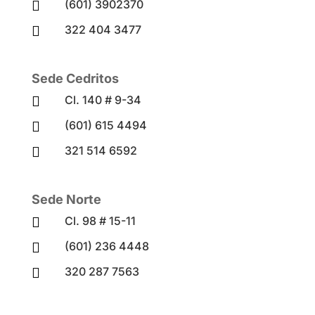
(601) 3902370

322 404 3477

Sede Cedritos
Cl. 140 # 9-34

(601) 615 4494

321 514 6592

Sede Norte
Cl. 98 # 15-11

(601) 236 4448

320 287 7563
