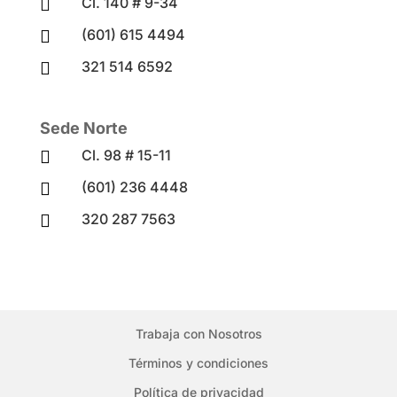
Cl. 140 # 9-34

(601) 615 4494

321 514 6592

Sede Norte
Cl. 98 # 15-11

(601) 236 4448

320 287 7563

Trabaja con Nosotros
Términos y condiciones
Política de privacidad