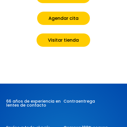
Agendar cita
Visitar tienda
66 años de experiencia en
Contraentrega
lentes de contacto