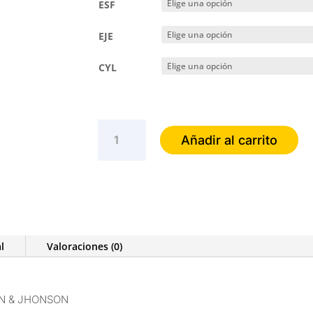
ESF
EJE
CYL
ACUVUE
Añadir al carrito
OASYS
TORICO
cantidad
l
Valoraciones (0)
N & JHONSON