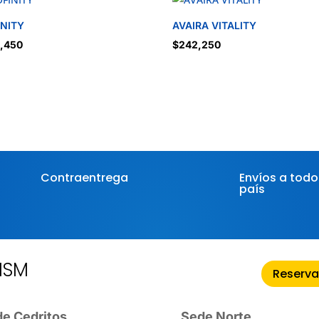
INITY
AVAIRA VITALITY
,450
$
242,250
Contraentrega
Envíos a todo
país
HSM
Reserva
e Cedritos
Sede Norte