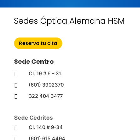
Sedes Óptica Alemana HSM
Reserva tu cita
Sede Centro
Cl. 19 # 6 – 31.

(601) 3902370

322 404 3477

Sede Cedritos
Cl. 140 # 9-34

(601) 615 4494
