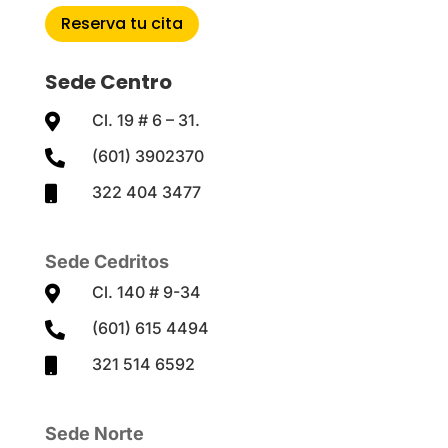
Reserva tu cita
Sede Centro
Cl. 19 # 6 – 31.

(601) 3902370

322 404 3477

Sede Cedritos
Cl. 140 # 9-34

(601) 615 4494

321 514 6592

Sede Norte