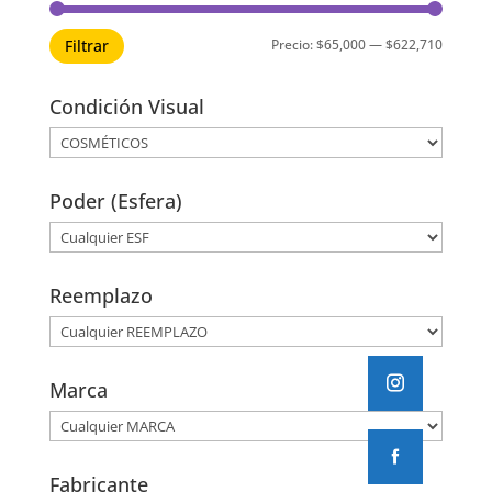
Precio
Precio
Precio:
$65,000
—
$622,710
Filtrar
mínimo
máximo
Condición Visual
Poder (Esfera)
Reemplazo
Marca
Fabricante